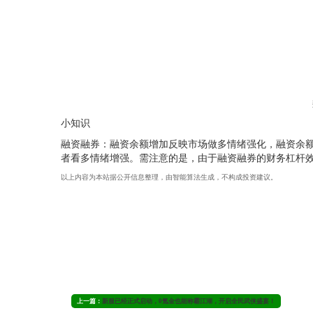
小知识
融资融券：融资余额增加反映市场做多情绪强化，融资余
者看多情绪增强。需注意的是，由于融资融券的财务杠杆
以上内容为本站据公开信息整理，由智能算法生成，不构成投资建议。
上一篇：
新服已经正式启动，0氪金也能称霸江湖，开启全民武侠盛宴！